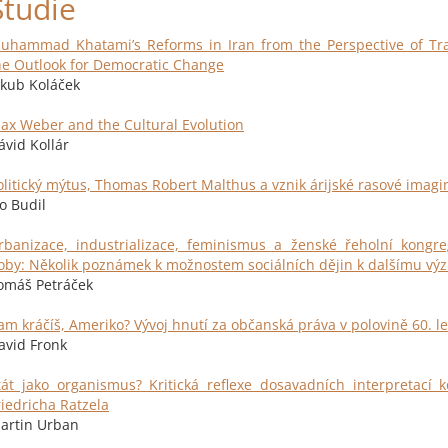
Studie
uhammad Khatami’s Reforms in Iran from the Perspective of Tra
he Outlook for Democratic Change
akub Koláček
ax Weber and the Cultural Evolution
ávid Kollár
olitický mýtus, Thomas Robert Malthus a vznik árijské rasové imagi
vo Budil
rbanizace, industrializace, feminismus a ženské řeholní kongr
oby: Několik poznámek k možnostem sociálních dějin k dalšímu v
omáš Petráček
am kráčíš, Ameriko? Vývoj hnutí za občanská práva v polovině 60. let
avid Fronk
tát jako organismus? Kritická reflexe dosavadních interpretací 
riedricha Ratzela
artin Urban