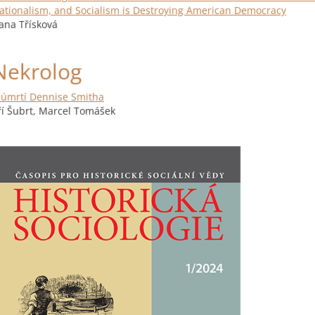
ationalism, and Socialism is Destroying American Democracy
ana Třísková
Nekrolog
 úmrtí Dennise Smitha
iří Šubrt, Marcel Tomášek