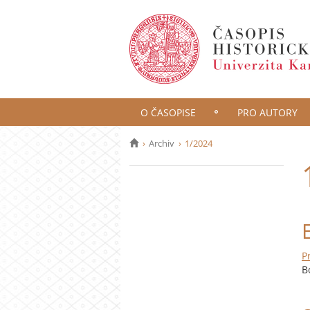
O ČASOPISE
PRO AUTORY
Archiv
1/2024
P
B