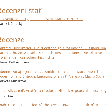
Recenzní stať
eoevolucionistický pohled na vznik státu a hierarchií
arek Německý
Recenze
anfred Hildermeier: Die rückständige Grossmacht. Russland un
artin Schulze Wessel: Der Fluch des Imperiums. Die Ukraine, 
rrweg in der russischen Geschichte
óhann Páll Árnason
ubomír Dunaj – Jeremy C.A. Smith – Kurt Cihan Murat Mertel (eds.):
odernity, and Critique. Engaging Jóhann P. Árnason’s Macro-Social
arkéta Minářová
ilbar Alieva (ed): Anatómia revolúcie: Historické poučenia a sociolo
ří Juhász
onah Goldberg: Suicide of the West: How the Rebirth of tribal