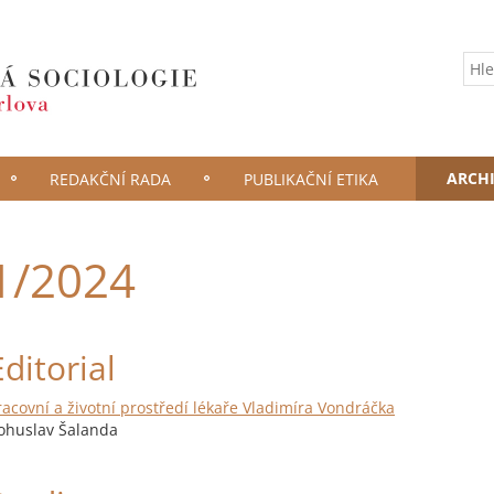
ARCH
REDAKČNÍ RADA
PUBLIKAČNÍ ETIKA
1/2024
Editorial
racovní a životní prostředí lékaře Vladimíra Vondráčka
ohuslav Šalanda