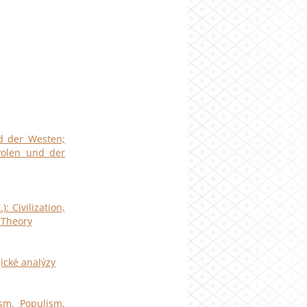
d der Westen;
Polen und der
 Civilization,
 Theory
gické analýzy
ism, Populism,