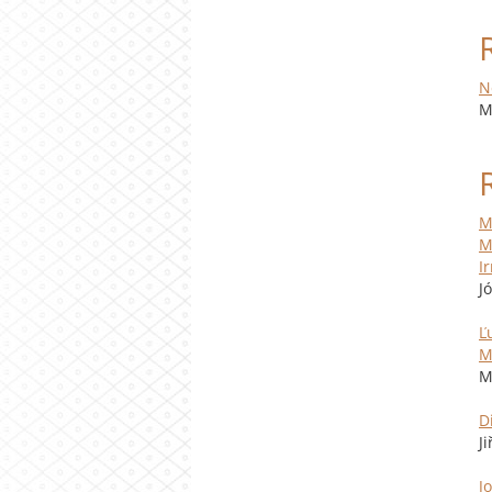
N
M
M
M
I
J
Ľ
M
M
D
Ji
J