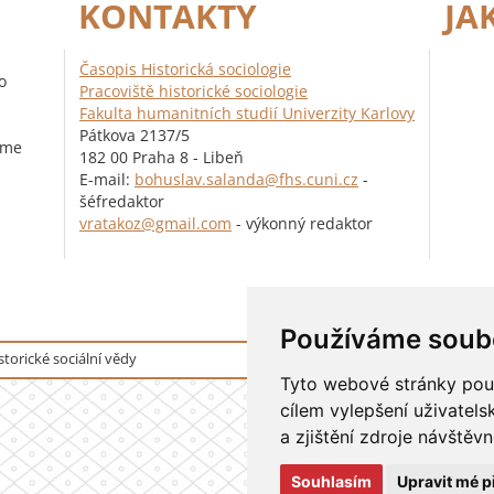
KONTAKTY
JA
Časopis Historická sociologie
o
Pracoviště historické sociologie
Fakulta humanitních studií Univerzity Karlovy
Pátkova 2137/5
eme
182 00 Praha 8 - Libeň
E-mail:
bohuslav.salanda@fhs.cuni.cz
-
šéfredaktor
vratakoz@gmail.com
- výkonný redaktor
Používáme soub
storické sociální vědy
Tyto webové stránky použí
cílem vylepšení uživatel
a zjištění zdroje návštěvn
Souhlasím
Upravit mé p