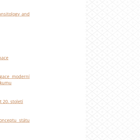
nsitology and
nace
egace moderní
ýzkumu
 20. století
konceptu státu