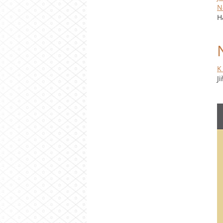
N
H
K
J