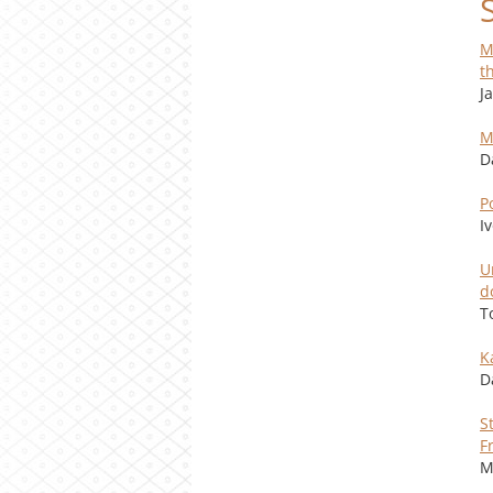
M
t
J
M
D
P
I
U
d
T
K
D
S
F
M